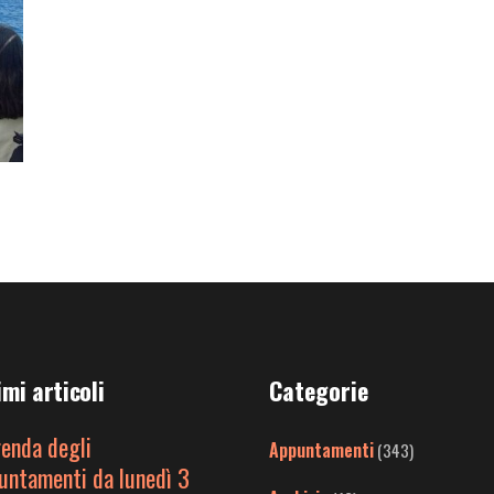
imi articoli
Categorie
genda degli
Appuntamenti
(343)
untamenti da lunedì 3