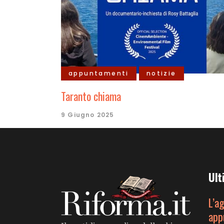
appuntamenti
notizie
Taranto chiama
9 Giugno 2025
Ult
L’a
app