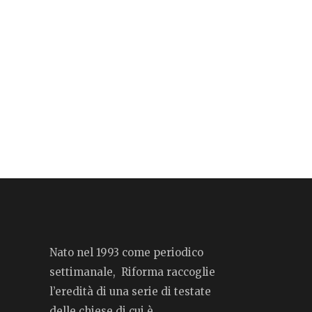
Nato nel 1993 come periodico
settimanale, Riforma raccoglie
l’eredità di una serie di testate
delle chiese di cui è