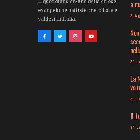
Il quotidiano on-line delle chiese
a m
evangeliche battiste, metodiste e
3 A
valdesi in Italia.
Non
seco
nell
31 L
La 
va 
31 L
Il f
31 L