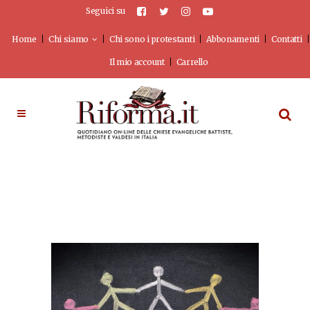
Seguici su
Home
Chi siamo
Chi sono i protestanti
Abbonamenti
Contatti
Il mio account
Carrello