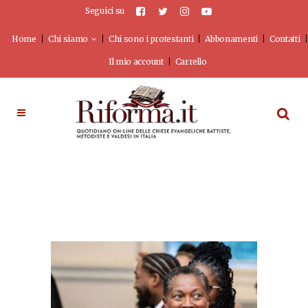
Seguici su
Home
Chi siamo
Chi sono i protestanti
Abbonamenti
Contatti
Il mio account
Carrello