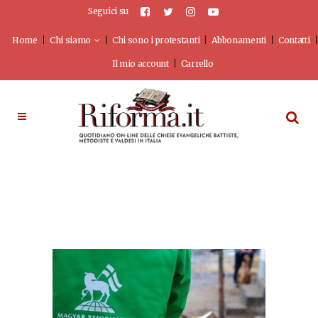
Seguici su
Home
Chi siamo
Chi sono i protestanti
Abbonamenti
Contatti
Il mio account
Carrello