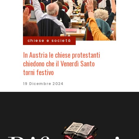
chiese e società
In Austria le chiese protestanti
chiedono che il Venerdì Santo
torni festivo
19 Dicembre 2024