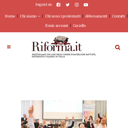
Seguici su
Home
Chi siamo
Chi sono i protestanti
Abbonamenti
Contatti
Il mio account
Carrello