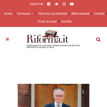
Seguici su
Home
Chi siamo
Chi sono i protestanti
Abbonamenti
Contatti
Il mio account
Carrello