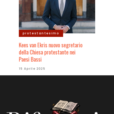
protestantesimo
Kees van Ekris nuovo segretario
della Chiesa protestante nei
Paesi Bassi
15 Aprile 2025