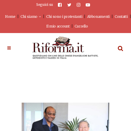
Seguici su
Home
Chi siamo
Chi sono i protestanti
Abbonamenti
Contatti
Il mio account
Carrello