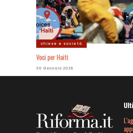
chiese e società
Voci per Haiti
30 Gennaio 2026
Ult
L’a
app