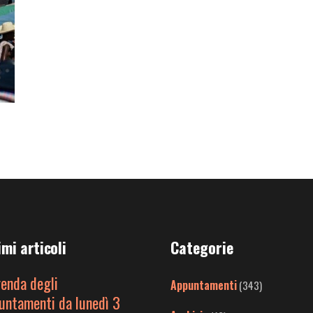
imi articoli
Categorie
genda degli
Appuntamenti
(343)
untamenti da lunedì 3