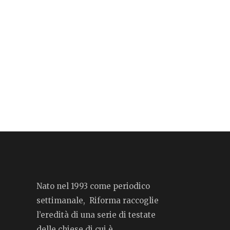
Nato nel 1993 come periodico
settimanale, Riforma raccoglie
l’eredità di una serie di testate
delle chiese di cui è