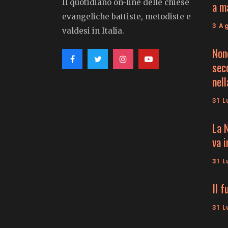
Il quotidiano on-line delle chiese
a m
evangeliche battiste, metodiste e
3 A
valdesi in Italia.
Non
seco
nell
31 L
La 
va 
31 L
Il f
31 L