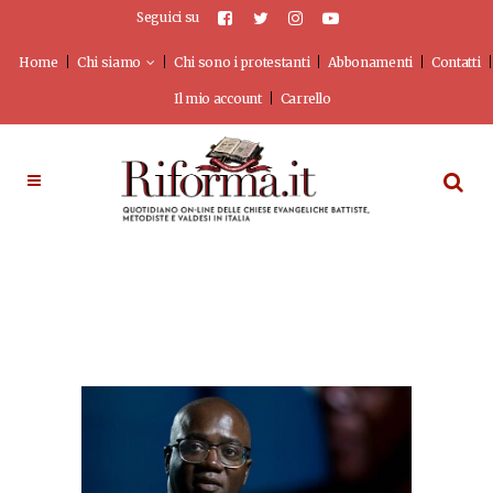
Seguici su
Home
Chi siamo
Chi sono i protestanti
Abbonamenti
Contatti
Il mio account
Carrello