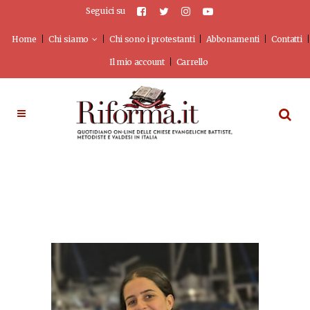
Seguici su
Home
Chi siamo
Chi sono i protestanti
Abbonamenti
Contatti
Il mio account
Carrello