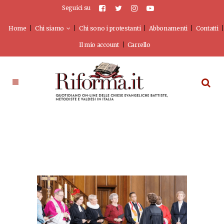
Seguici su
Home
Chi siamo
Chi sono i protestanti
Abbonamenti
Contatti
Il mio account
Carrello