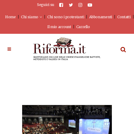
Seguici su
Home
Chi siamo
Chi sono i protestanti
Abbonamenti
Contatti
Il mio account
Carrello