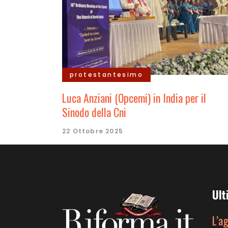
protestantesimo
Luca Anziani (Opcemi) in India per il
Sinodo della Cni
22 Ottobre 2025
Ult
L’a