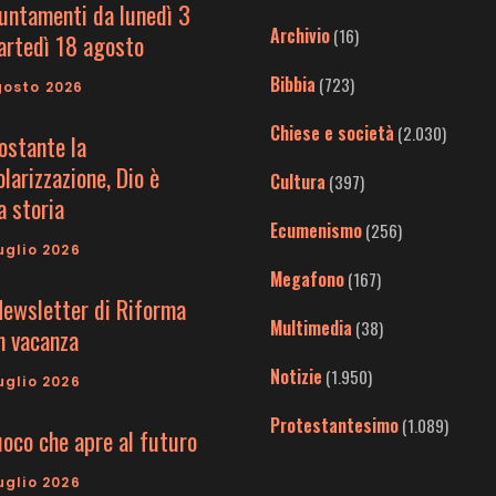
untamenti da lunedì 3
Archivio
(16)
artedì 18 agosto
Bibbia
(723)
gosto 2026
Chiese e società
(2.030)
ostante la
larizzazione, Dio è
Cultura
(397)
a storia
Ecumenismo
(256)
uglio 2026
Megafono
(167)
Newsletter di Riforma
Multimedia
(38)
in vacanza
Notizie
(1.950)
uglio 2026
Protestantesimo
(1.089)
uoco che apre al futuro
uglio 2026