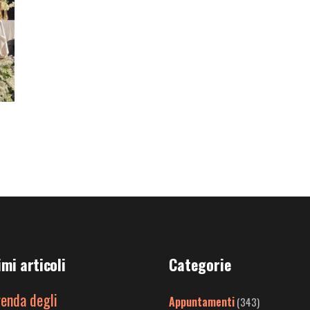
imi articoli
Categorie
genda degli
Appuntamenti
(343)