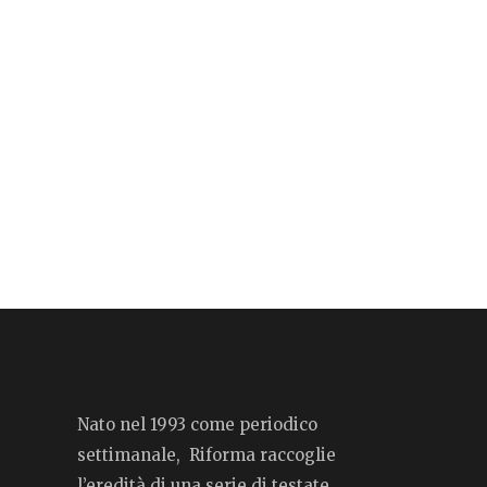
Nato nel 1993 come periodico
settimanale, Riforma raccoglie
l’eredità di una serie di testate