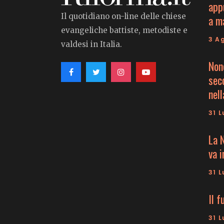
app
Il quotidiano on-line delle chiese
a m
evangeliche battiste, metodiste e
3 A
valdesi in Italia.
Non
seco
nell
31 L
La 
va 
31 L
Il f
31 L