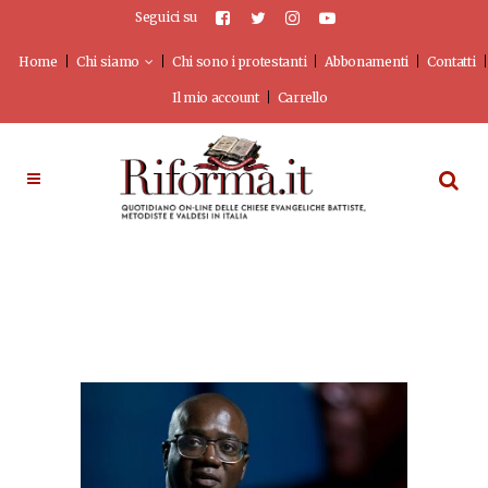
Seguici su
Home
Chi siamo
Chi sono i protestanti
Abbonamenti
Contatti
Il mio account
Carrello