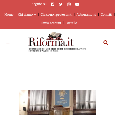
Seguici su
Home
Chi siamo
Chi sono i protestanti
Abbonamenti
Contatti
Il mio account
Carrello