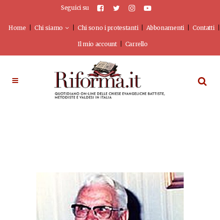
Seguici su
Home
Chi siamo
Chi sono i protestanti
Abbonamenti
Contatti
Il mio account
Carrello