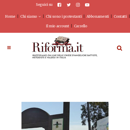
Seguici su
Home
Chi siamo
Chi sono i protestanti
Abbonamenti
Contatti
Il mio account
Carrello