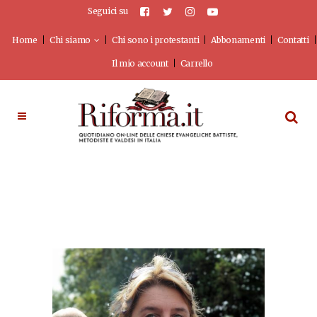
Seguici su
Home
Chi siamo
Chi sono i protestanti
Abbonamenti
Contatti
Il mio account
Carrello