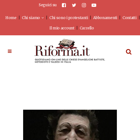
Seguici su
Home
Chi siamo
Chi sono i protestanti
Abbonamenti
Contatti
Il mio account
Carrello