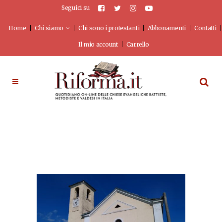
Seguici su
Home
Chi siamo
Chi sono i protestanti
Abbonamenti
Contatti
Il mio account
Carrello