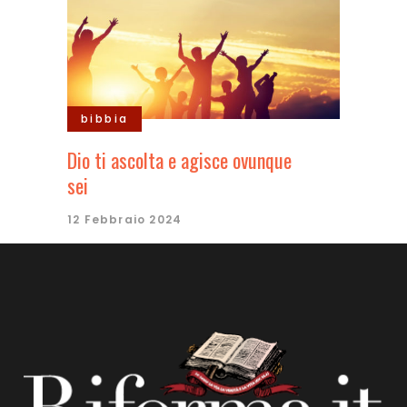
bibbia
Dio ti ascolta e agisce ovunque
sei
12 Febbraio 2024