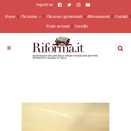
Seguici su
Home
Chi siamo
Chi sono i protestanti
Abbonamenti
Contatti
Il mio account
Carrello