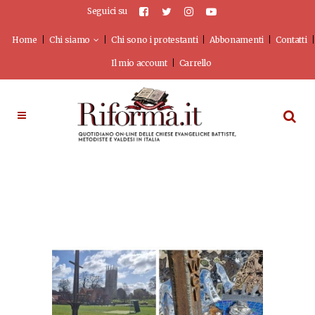
Seguici su
Home
Chi siamo
Chi sono i protestanti
Abbonamenti
Contatti
Il mio account
Carrello