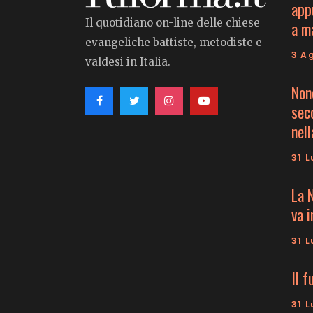
app
Il quotidiano on-line delle chiese
a m
evangeliche battiste, metodiste e
3 A
valdesi in Italia.
Non
seco
nell
31 L
La 
va 
31 L
Il f
31 L