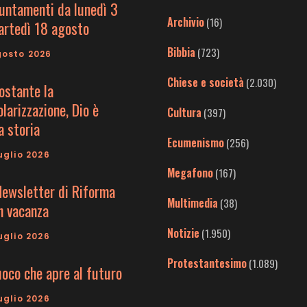
untamenti da lunedì 3
Archivio
(16)
artedì 18 agosto
Bibbia
(723)
gosto 2026
Chiese e società
(2.030)
ostante la
larizzazione, Dio è
Cultura
(397)
a storia
Ecumenismo
(256)
uglio 2026
Megafono
(167)
Newsletter di Riforma
Multimedia
(38)
in vacanza
Notizie
(1.950)
uglio 2026
Protestantesimo
(1.089)
uoco che apre al futuro
uglio 2026