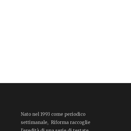
Nato nel 1993 come periodico
settimanale, Riforma raccoglie
l’eredità di una serie di testate