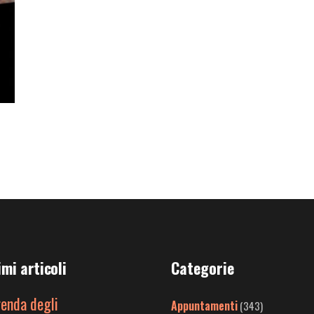
imi articoli
Categorie
genda degli
Appuntamenti
(343)