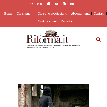
Seguici su
Home
Chi siamo
Chi sono i protestanti
Abbonamenti
Contatti
Il mio account
Carrello