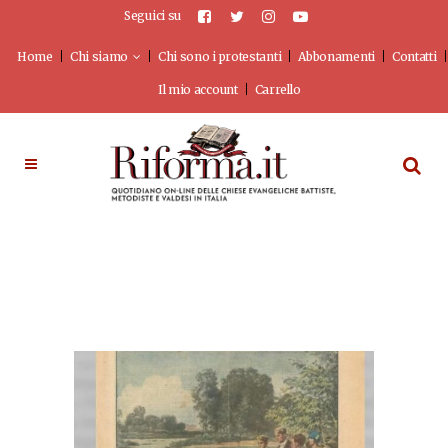
Seguici su
Home
Chi siamo
Chi sono i protestanti
Abbonamenti
Contatti
Il mio account
Carrello