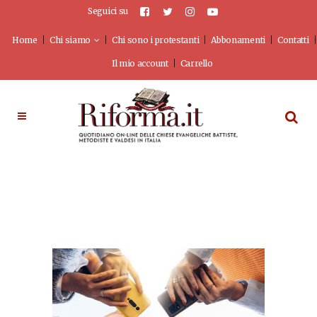
Seguici su
Home
Chi siamo
Chi sono i protestanti
Abbonamenti
Contatti
Il mio account
Carrello