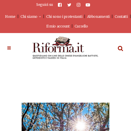
Seguici su
Home
Chi siamo
Chi sono i protestanti
Abbonamenti
Contatti
Il mio account
Carrello