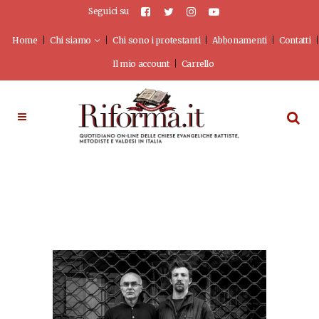
Seguici su
Home
Chi siamo
Chi sono i protestanti
Abbonamenti
Contatti
Il mio account
Carrello