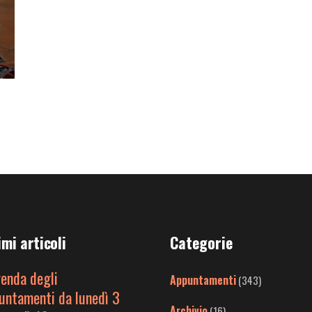
imi articoli
Categorie
genda degli
Appuntamenti
(343)
untamenti da lunedì 3
Archivio
(16)