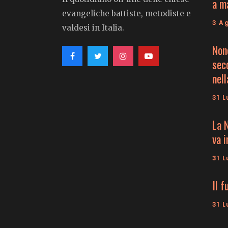
a m
evangeliche battiste, metodiste e
3 A
valdesi in Italia.
Non
seco
nell
31 L
La 
va 
31 L
Il f
31 L