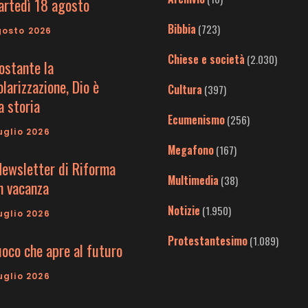
artedì 18 agosto
Bibbia
(723)
gosto 2026
Chiese e società
(2.030)
ostante la
larizzazione, Dio è
Cultura
(397)
a storia
Ecumenismo
(256)
uglio 2026
Megafono
(167)
Newsletter di Riforma
Multimedia
(38)
in vacanza
Notizie
(1.950)
uglio 2026
Protestantesimo
(1.089)
uoco che apre al futuro
uglio 2026