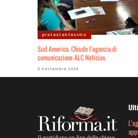
protestantesimo
Sud America. Chiude l’agenzia di
comunicazione ALC Noticias
5 Settembre 2024
Ult
L’a
app
Il quotidiano on-line delle chiese