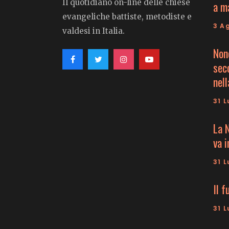
Il quotidiano on-line delle chiese
a m
evangeliche battiste, metodiste e
3 A
valdesi in Italia.
Non
seco
nell
31 L
La 
va 
31 L
Il f
31 L