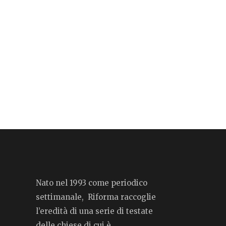
Nato nel 1993 come periodico
settimanale, Riforma raccoglie
l’eredità di una serie di testate
delle chiese di cui è