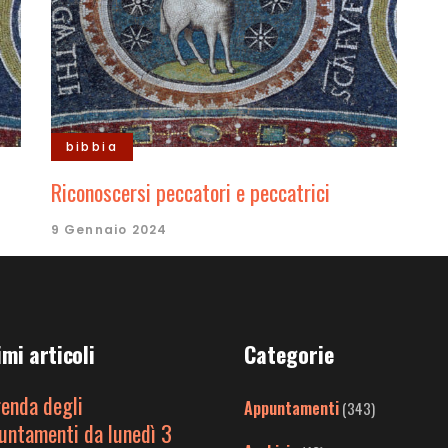
bibbia
Riconoscersi peccatori e peccatrici
9 Gennaio 2024
imi articoli
Categorie
genda degli
Appuntamenti
(343)
untamenti da lunedì 3