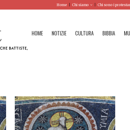
Home
Chi siamo
Chi sono i protesta
HOME
NOTIZIE
CULTURA
BIBBIA
MU