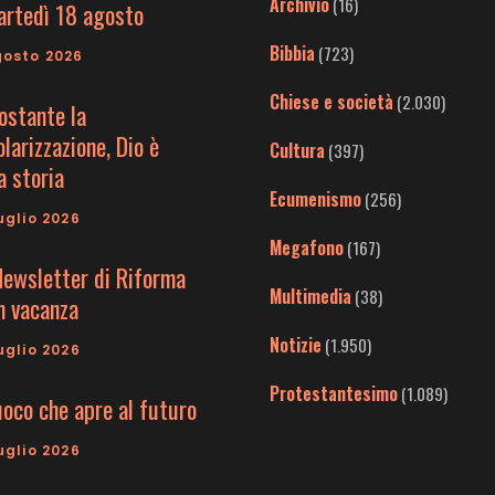
Archivio
(16)
artedì 18 agosto
Bibbia
(723)
gosto 2026
Chiese e società
(2.030)
ostante la
larizzazione, Dio è
Cultura
(397)
a storia
Ecumenismo
(256)
uglio 2026
Megafono
(167)
Newsletter di Riforma
Multimedia
(38)
in vacanza
Notizie
(1.950)
uglio 2026
Protestantesimo
(1.089)
uoco che apre al futuro
uglio 2026