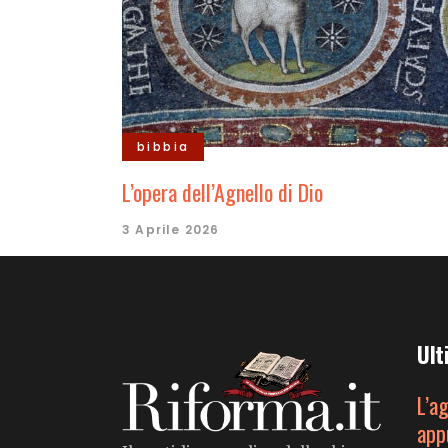
bibbia
L’opera dell’Agnello di Dio
3 Aprile 2026
Ult
L’a
app