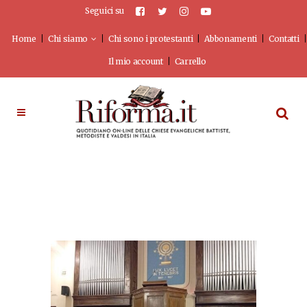
Seguici su
Home
Chi siamo
Chi sono i protestanti
Abbonamenti
Contatti
Il mio account
Carrello