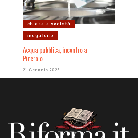
chiese e società
megafono
Acqua pubblica, incontro a
Pinerolo
21 Gennaio 2025