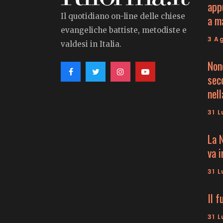
app
Il quotidiano on-line delle chiese
a m
evangeliche battiste, metodiste e
3 A
valdesi in Italia.
Non
seco
nell
31 L
La 
va 
31 L
Il f
31 L