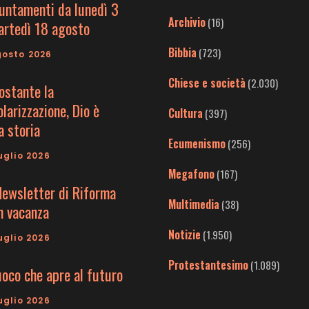
untamenti da lunedì 3
Archivio
(16)
artedì 18 agosto
Bibbia
(723)
gosto 2026
Chiese e società
(2.030)
ostante la
larizzazione, Dio è
Cultura
(397)
a storia
Ecumenismo
(256)
uglio 2026
Megafono
(167)
Newsletter di Riforma
Multimedia
(38)
in vacanza
Notizie
(1.950)
uglio 2026
Protestantesimo
(1.089)
uoco che apre al futuro
uglio 2026