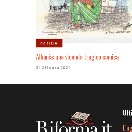
notizie
Albania: una vicenda tragico comica
21 Ottobre 2024
Ult
L’a