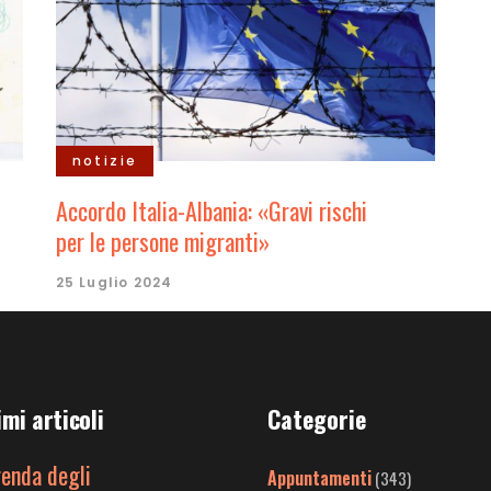
notizie
Accordo Italia-Albania: «Gravi rischi
per le persone migranti»
25 Luglio 2024
imi articoli
Categorie
genda degli
Appuntamenti
(343)