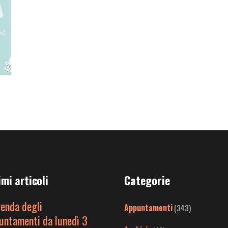
imi articoli
Categorie
genda degli
Appuntamenti
(343)
untamenti da lunedì 3