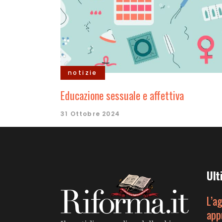
notizie
Educazione sessuale e affettiva
31 Ottobre 2024
Ult
L’a
app