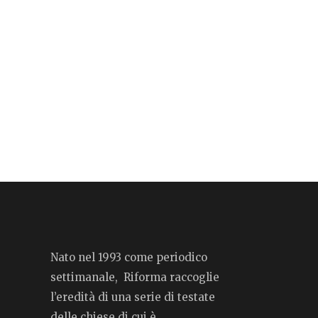
Nato nel 1993 come periodico
settimanale, Riforma raccoglie
l’eredità di una serie di testate
delle chiese di cui è