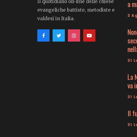
Il quotidiano on-line delle chiese
a m
evangeliche battiste, metodiste e
3 A
valdesi in Italia.
Non
seco
nell
31 L
La 
va 
31 L
Il f
31 L