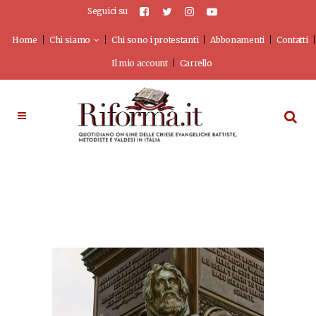
Seguici su
Home
Chi siamo
Chi sono i protestanti
Abbonamenti
Contatti
Il mio account
Carrello