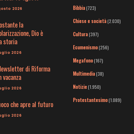
Bibbia
(723)
gosto 2026
Chiese e società
(2.030)
ostante la
larizzazione, Dio è
Cultura
(397)
a storia
Ecumenismo
(256)
uglio 2026
Megafono
(167)
Newsletter di Riforma
Multimedia
(38)
in vacanza
Notizie
(1.950)
uglio 2026
Protestantesimo
(1.089)
uoco che apre al futuro
uglio 2026