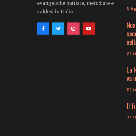
prodotto
evangeliche battiste, metodiste e
3 A
valdesi in Italia.
Non
seco
nell
31 L
La 
va 
31 L
Il f
31 L