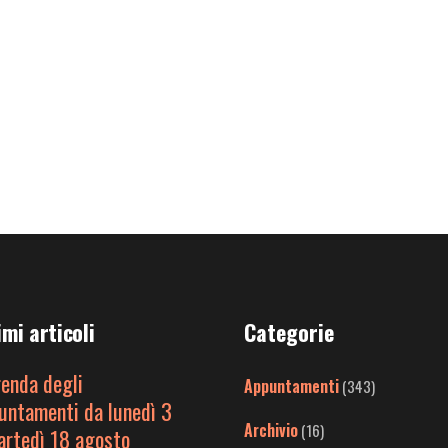
imi articoli
Categorie
genda degli
Appuntamenti
(343)
untamenti da lunedì 3
Archivio
(16)
artedì 18 agosto