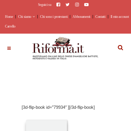
Seguici su
Home
Chi siamo
Chi sono i protestanti
Abbonamenti
Contatti
Il mio account
Carrello
[3d-flip-book id=”79934″ ][/3d-flip-book]