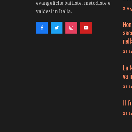
prodotto
evangeliche battiste, metodiste e
3 A
valdesi in Italia.
Non
seco
nell
31 L
La 
va 
31 L
Il f
31 L