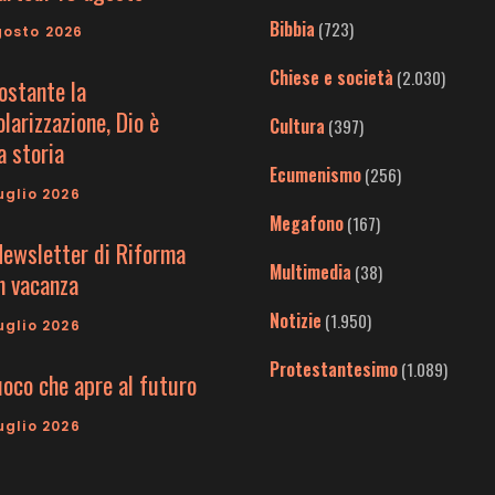
Bibbia
(723)
gosto 2026
Chiese e società
(2.030)
ostante la
larizzazione, Dio è
Cultura
(397)
a storia
Ecumenismo
(256)
uglio 2026
Megafono
(167)
Newsletter di Riforma
Multimedia
(38)
in vacanza
Notizie
(1.950)
uglio 2026
Protestantesimo
(1.089)
uoco che apre al futuro
uglio 2026