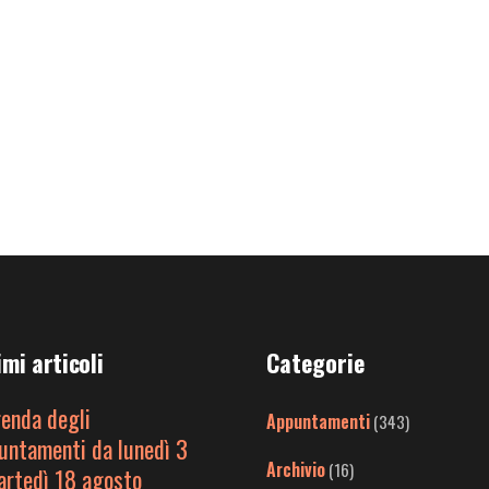
imi articoli
Categorie
genda degli
Appuntamenti
(343)
untamenti da lunedì 3
Archivio
(16)
artedì 18 agosto