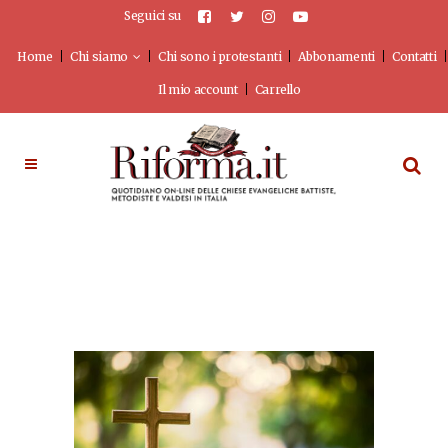
Seguici su
Home
Chi siamo
Chi sono i protestanti
Abbonamenti
Contatti
Il mio account
Carrello