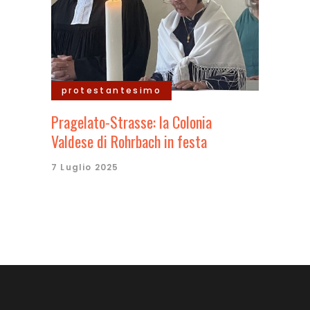
protestantesimo
Pragelato-Strasse: la Colonia
Valdese di Rohrbach in festa
7 Luglio 2025