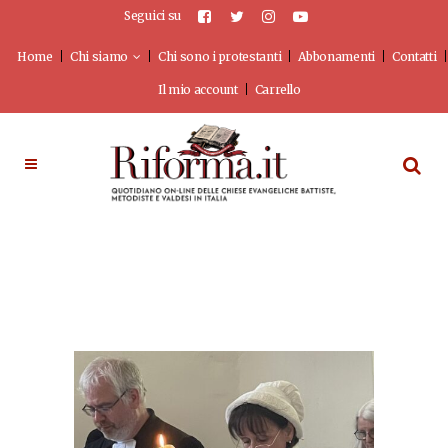
Seguici su
Home
Chi siamo
Chi sono i protestanti
Abbonamenti
Contatti
Il mio account
Carrello