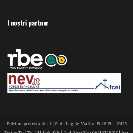
I nostri partner
Edizioni protestanti srl | Sede Legale: Via San Pio V 15 – 10125
011 655 278
Torino To | Tel
| Cod. Fisc/P.Iva
06212220013
| Iscr.