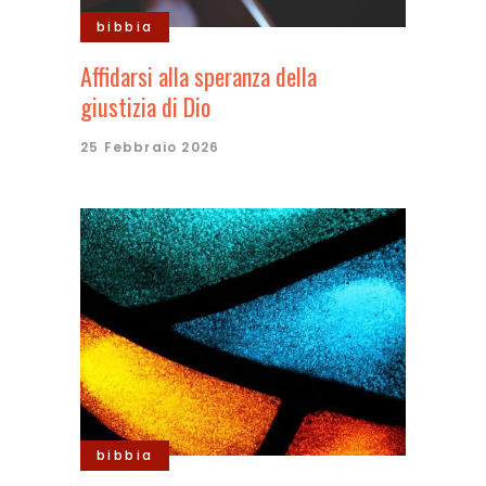
bibbia
Affidarsi alla speranza della
giustizia di Dio
25 Febbraio 2026
bibbia