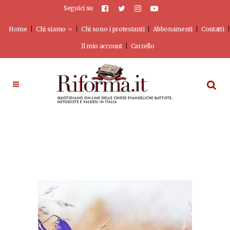
Seguici su
Home
Chi siamo
Chi sono i protestanti
Abbonamenti
Contatti
Il mio account
Carrello