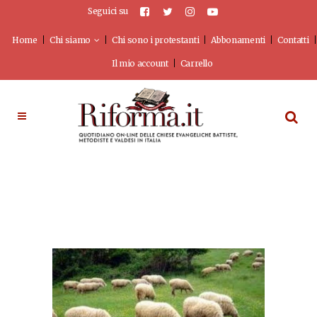
Seguici su
Home
Chi siamo
Chi sono i protestanti
Abbonamenti
Contatti
Il mio account
Carrello