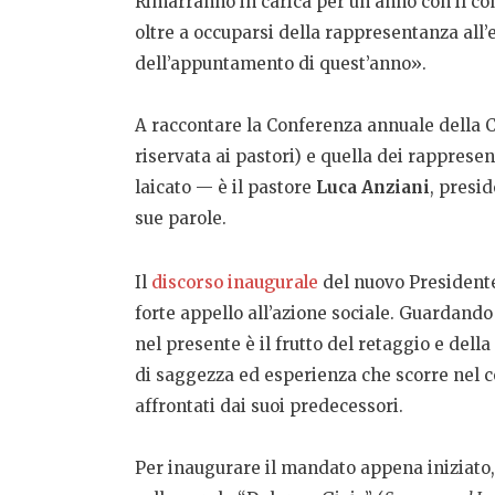
Rimarranno in carica per un anno con il com
oltre a occuparsi della rappresentanza all’
dell’appuntamento di quest’anno».
A raccontare la Conferenza annuale della Ch
riservata ai pastori) e quella dei rappresen
laicato — è il pastore
Luca Anziani
, presi
sue parole.
Il
discorso inaugurale
del nuovo President
forte appello all’azione sociale. Guardando
nel presente è il frutto del retaggio e della
di saggezza ed esperienza che scorre nel co
affrontati dai suoi predecessori.
Per inaugurare il mandato appena iniziato,