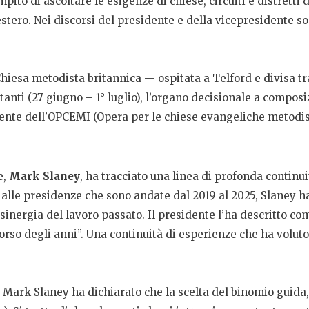
pito di ascoltare le esigenze di chiese, circuiti e distretti
estero. Nei discorsi del presidente e della vicepresidente s
iesa metodista britannica — ospitata a Telford e divisa tra
tanti (27 giugno – 1° luglio), l’organo decisionale a composi
dente dell’OPCEMI (Opera per le chiese evangeliche metodiste
e,
Mark Slaney
, ha tracciato una linea di profonda continu
 alle presidenze che sono andate dal 2019 al 2025, Slaney ha
 sinergia del lavoro passato. Il presidente l’ha descritto com
rso degli anni”. Una continuità di esperienze che ha voluto 
 Mark Slaney ha dichiarato che la scelta del binomio guida,