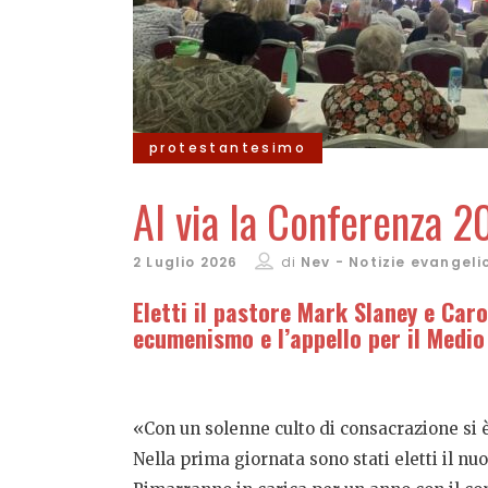
protestantesimo
Al via la Conferenza 2
2 Luglio 2026
di
Nev - Notizie evangeli
Eletti il pastore Mark Slaney e Caro
ecumenismo e l’appello per il Medio
«Con un solenne culto di consacrazione si 
Nella prima giornata sono stati eletti il nu