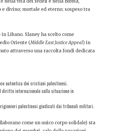
 nella vita dei fedeli e nella Bibbia,
o e divino; mortale ed eterno; sospeso tra
 e in Libano. Slaney ha scelto come
edio Oriente (
Middle East Justice Appeal
) in
enuto attraverso una raccolta fondi dedicata
e autentica dei cristiani palestinesi.
diritto internazionale sulla situazione in
igionieri palestinesi giudicati dai tribunali militari.
llaborano come un unico corpo solidale) sta
uzione dei membri, calo delle vocazioni