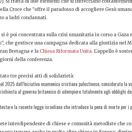
y
). Si tratta di due elementi che si intrecciano costantemente
 nella Croce che “offre il paradosso di accogliere Gesù uman
zzo a ladri condannati.
 si è poi concentrata sulla crisi umanitaria in corso a Gaza
n
“, che gestisce una campagna dedicata alla giustizia nel M
Gran Bretagna e la
Chiesa Riformata Unita
. L’appello è sost
 giorni della conferenza.
to tre precisi atti di solidarietà:
l 2025 dall’Iniziativa ecumenica cristiana palestinese, considerata la voc
 richiesta al governo britannico di adempiere totalmente agli obblighi del 
testare la recente legge israeliana che introduce la pena di morte per i pr
ete interdipendente di chiese e comunità metodiste che co
ossono trovare anche in molte altre chiese in Europa: dimin