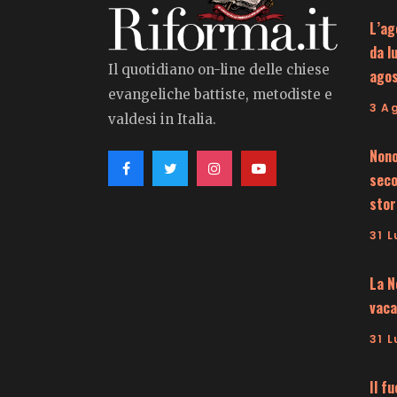
L’ag
da l
Il quotidiano on-line delle chiese
ago
evangeliche battiste, metodiste e
3 A
valdesi in Italia.
Nono
seco
stor
31 L
La N
vaca
31 L
Il f