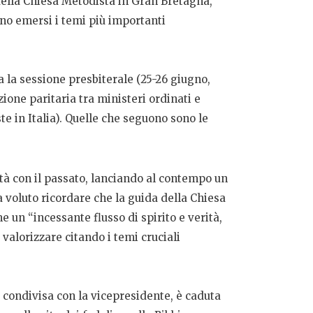
 della Chiesa Metodista in Gran Bretagna,
ono emersi i temi più importanti
 la sessione presbiterale (25-26 giugno,
zione paritaria tra ministeri ordinati e
 in Italia).
Quelle che seguono sono le
ità con il passato, lanciando al contempo un
 voluto ricordare che la guida della Chiesa
e un “incessante flusso di spirito e verità,
valorizzare citando i temi cruciali
 condivisa con la vicepresidente, è caduta