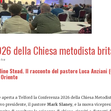
026 della Chiesa metodista bri
che
line Stead. Il racconto del pastore Luca Anziani (
 Oriente
è aperta a Telford la Conferenza 2026 della Chiesa Metodis
ovo presidente, il pastore
Mark Slaney
, e la nuova vicepre