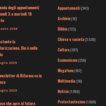
enda degli appuntamenti
Appuntamenti
(343)
unedì 3 a martedì 18
Archivio
(16)
sto
Bibbia
(723)
gosto 2026
Chiese e società
(2.030)
stante la
larizzazione, Dio è nella
Cultura
(397)
ia
Ecumenismo
(256)
uglio 2026
Megafono
(167)
ewsletter di Riforma va in
Multimedia
(38)
nza
uglio 2026
Notizie
(1.950)
Protestantesimo
(1.089)
uoco che apre al futuro