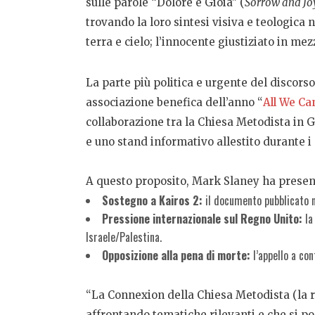
sulle parole “Dolore e Gioia” (
Sorrow and Jo
trovando la loro sintesi visiva e teologica
terra e cielo; l’innocente giustiziato in me
La parte più politica e urgente del discorso
associazione benefica dell’anno “
All We Ca
collaborazione tra la Chiesa Metodista in 
e uno stand informativo allestito durante i
A questo proposito, Mark Slaney ha presenta
Sostegno a Kairos 2:
il documento pubblicato ne
Pressione internazionale sul Regno Unito:
la
Israele/Palestina.
Opposizione alla pena di morte:
l’appello a con
“La Connexion della Chiesa Metodista (la r
affrontando tematiche rilevanti e che si p