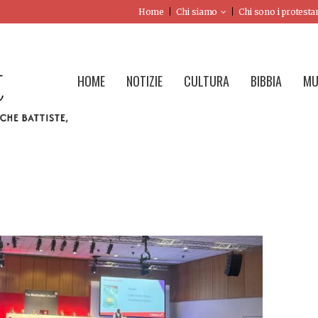
Home
Chi siamo
Chi sono i protesta
HOME
NOTIZIE
CULTURA
BIBBIA
MU