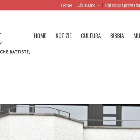
Home
Chi siamo
Chi sono i protesta
HOME
NOTIZIE
CULTURA
BIBBIA
MU