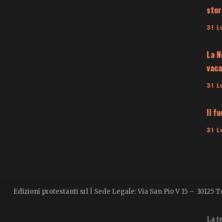
stor
31 L
La N
vaca
31 L
Il f
31 L
Edizioni protestanti srl | Sede Legale: Via San Pio V 15 – 10125 
La te