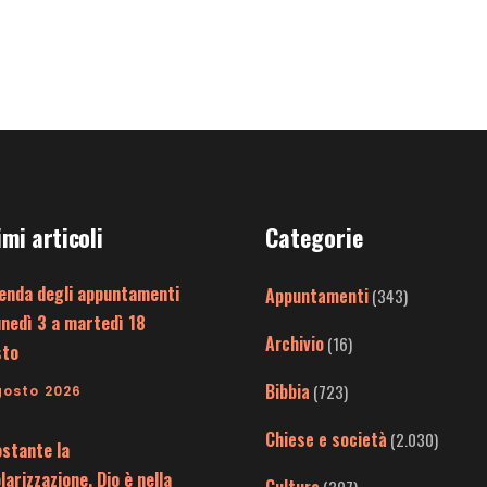
imi articoli
Categorie
enda degli appuntamenti
Appuntamenti
(343)
unedì 3 a martedì 18
Archivio
(16)
sto
Bibbia
(723)
gosto 2026
Chiese e società
(2.030)
stante la
larizzazione, Dio è nella