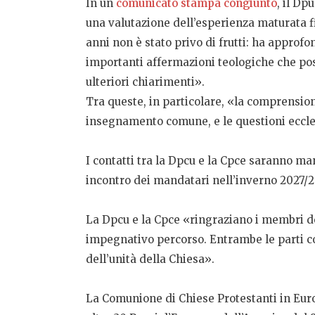
In un
comunicato stampa congiunto
, il Dp
una valutazione dell’esperienza maturata fin
anni non è stato privo di frutti: ha appro
importanti affermazioni teologiche che po
ulteriori chiarimenti».
Tra queste, in particolare, «la comprensione 
insegnamento comune, e le questioni ecclesi
I contatti tra la Dpcu e la Cpce saranno man
incontro dei mandatari nell’inverno 2027/20
La Dpcu e la Cpce «ringraziano i membri de
impegnativo percorso. Entrambe le parti c
dell’unità della Chiesa».
La Comunione di Chiese Protestanti in Euro