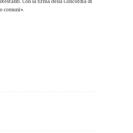
otestanti. Con la firma della Concordia di
io comuni».