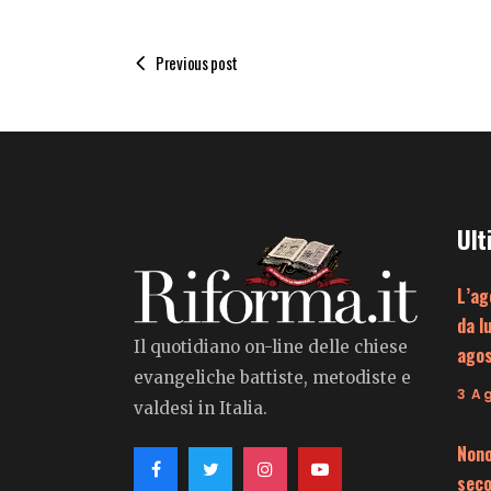
Previous post
Ult
L’ag
da l
Il quotidiano on-line delle chiese
ago
evangeliche battiste, metodiste e
3 A
valdesi in Italia.
Nono
seco