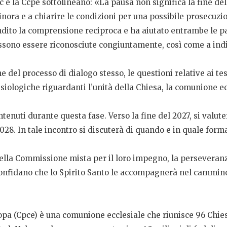
uc e la Ccpe sottolineano: «La pausa non significa la fine del
ora e a chiarire le condizioni per una possibile prosecuzion
fondito la comprensione reciproca e ha aiutato entrambe le 
ssono essere riconosciute congiuntamente, così come a indi
del processo di dialogo stesso, le questioni relative ai testi
ologiche riguardanti l’unità della Chiesa, la comunione eccl
tenuti durante questa fase. Verso la fine del 2027, si valut
28. In tale incontro si discuterà di quando e in quale forma
lla Commissione mista per il loro impegno, la perseveranza
onfidano che lo Spirito Santo le accompagnerà nel cammino 
pa (Cpce) è una comunione ecclesiale che riunisce 96 Chiese