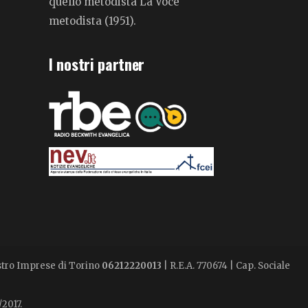
quello metodista La Voce
metodista (1951).
I nostri partner
istro Imprese di Torino
06212220013
| R.E.A. 770674 | Cap. Sociale
/2017.