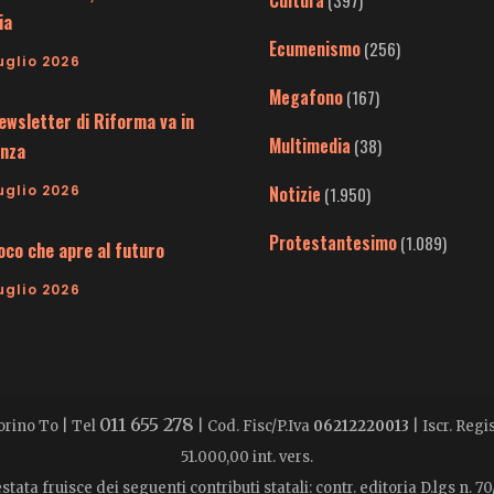
Cultura
(397)
ia
Ecumenismo
(256)
uglio 2026
Megafono
(167)
ewsletter di Riforma va in
Multimedia
(38)
nza
uglio 2026
Notizie
(1.950)
Protestantesimo
(1.089)
uoco che apre al futuro
uglio 2026
011 655 278
Torino To | Tel
| Cod. Fisc/P.Iva
06212220013
| Iscr. Reg
51.000,00 int. vers.
stata fruisce dei seguenti contributi statali: contr. editoria D.lgs n. 70