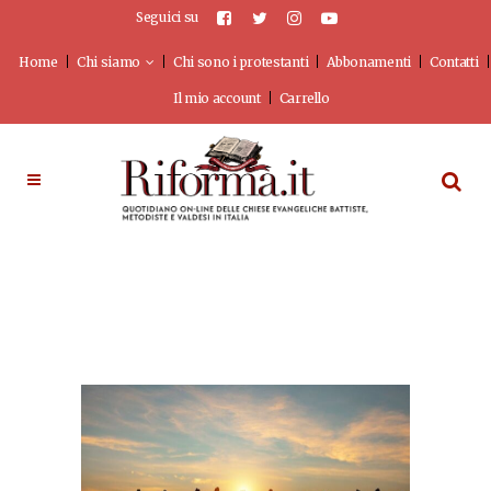
Seguici su
Home
Chi siamo
Chi sono i protestanti
Abbonamenti
Contatti
Il mio account
Carrello