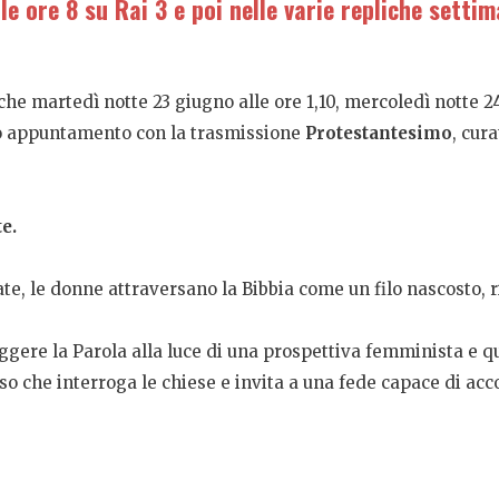
ore 8 su Rai 3 e poi nelle varie repliche settim
he martedì notte 23 giugno alle ore 1,10, mercoledì notte 24
 appuntamento con la trasmissione
Protestantesimo
, cur
e.
te, le donne attraversano la Bibbia come un filo nascosto, 
gere la Parola alla luce di una prospettiva femminista e q
orso che interroga le chiese e invita a una fede capace di accog