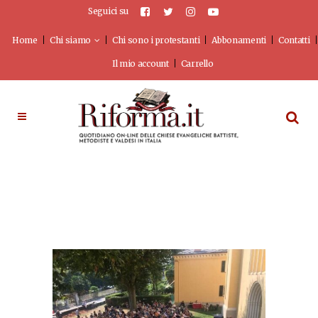
Seguici su
Home
Chi siamo
Chi sono i protestanti
Abbonamenti
Contatti
Il mio account
Carrello