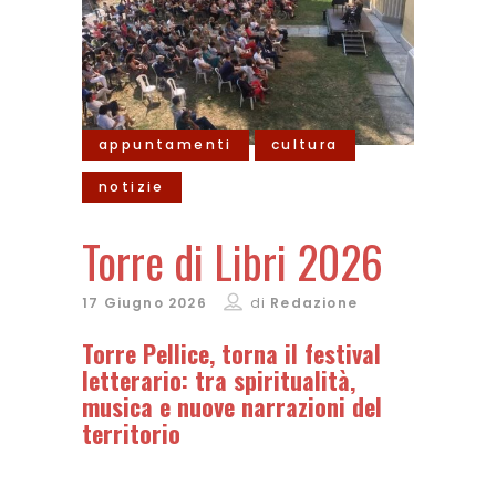
appuntamenti
cultura
notizie
Torre di Libri 2026
17 Giugno 2026
di
Redazione
Torre Pellice, torna il festival
letterario: tra spiritualità,
musica e nuove narrazioni del
territorio