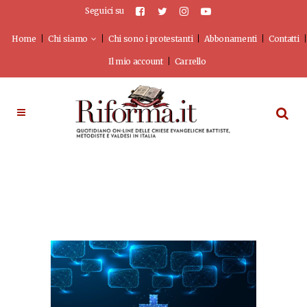
Seguici su
Home
Chi siamo
Chi sono i protestanti
Abbonamenti
Contatti
Il mio account
Carrello