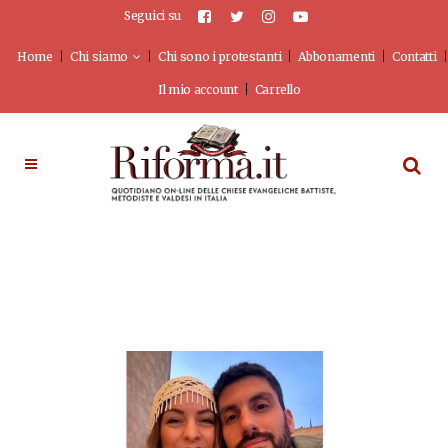
Seguici su
Home
Chi siamo
Chi sono i protestanti
Abbonamenti
Contatti
Il mio account
Carrello