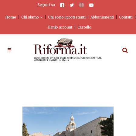
Seguici su
Home
Chi siamo
Chi sono i protestanti
Abbonamenti
Contatti
Il mio account
Carrello