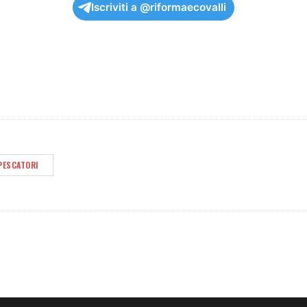
Iscriviti a @riformaecovalli
PESCATORI