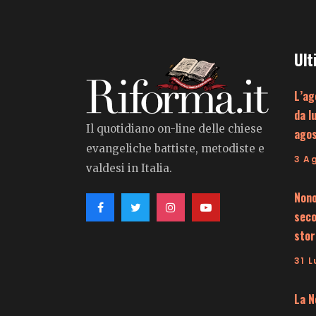
Ult
L’ag
da l
Il quotidiano on-line delle chiese
ago
evangeliche battiste, metodiste e
3 A
valdesi in Italia.
Nono
seco
stor
31 L
La N