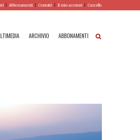
nti
Abbonamenti
Contatti
Il mio account
Carrello
LTIMEDIA
ARCHIVIO
ABBONAMENTI