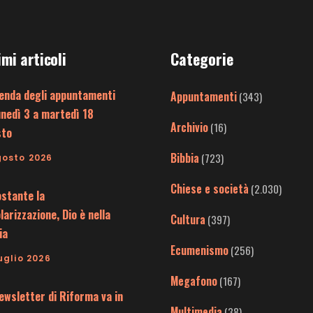
imi articoli
Categorie
enda degli appuntamenti
Appuntamenti
(343)
unedì 3 a martedì 18
Archivio
(16)
sto
Bibbia
(723)
gosto 2026
Chiese e società
(2.030)
stante la
larizzazione, Dio è nella
Cultura
(397)
ia
Ecumenismo
(256)
uglio 2026
Megafono
(167)
ewsletter di Riforma va in
Multimedia
(38)