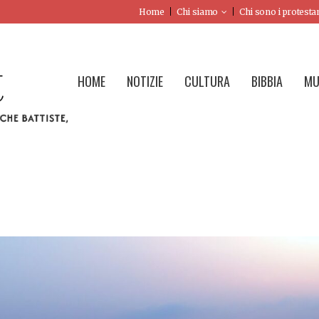
Home
Chi siamo
Chi sono i protesta
HOME
NOTIZIE
CULTURA
BIBBIA
MU